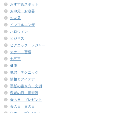
おすすめスポット
お中元 お歳暮
お花見
インフルエンザ
ハロウィン
ビジネス
ピクニック レジャー
マナー 習慣
七五三
健康
勉強 テクニック
情報とアイデア
手紙の書き方 文例
敬老の日・長寿祝
母の日 プレゼント
母の日 父の日