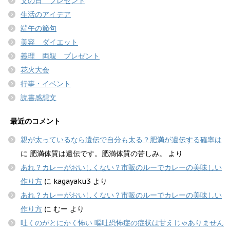
父の日 プレゼント
生活のアイデア
端午の節句
美容 ダイエット
義理 両親 プレゼント
花火大会
行事・イベント
読書感想文
最近のコメント
親が太っているなら遺伝で自分も太る？肥満が遺伝する確率は
に
肥満体質は遺伝です。肥満体質の苦しみ。
より
あれ？カレーがおいしくない？市販のルーでカレーの美味しい
作り方
に
kagayaku3
より
あれ？カレーがおいしくない？市販のルーでカレーの美味しい
作り方
に
むー
より
吐くのがとにかく怖い 嘔吐恐怖症の症状は甘えじゃありません