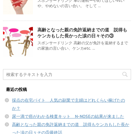
スポンサードリンク 車の運転ーやめてほしいvsい
や、やめないの言い合い。 そして ...
高齢となった親の免許返納までの道 説得も
ケンカもした長かった涙の日々その③
スポンサードリンク 高齢の父が免許を返納するまで
の家族の言い合い、ケンカetc. ...
最近の投稿
採点の在宅バイト 人気の副業で主婦はどれくらい稼げたの
か？
尿一滴で癌がわかる検査キット N-NOSEの結果が来ました
高齢となった親の免許返納までの道 説得もケンカもした長か
った涙の日々その⑤最終話