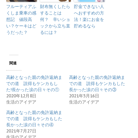
フルーティアふ
財布無くしたら
貯金できない人
くしま乗車の感
することは
へおすすめの方
想記 値段高
何？ 辛いショ
法！楽にお金を
い？ケーキはど
ックから立ち直
貯めるなら
うだった？
るには？
関連
高齢となった親の免許返納ま
高齢となった親の免許返納ま
での道 説得もケンカもし
での道 説得もケンカもした
た!長かった涙の日々その①
長かった涙の日々その③
2020年12月8日
2021年5月16日
生活のアイデア
生活のアイデア
高齢となった親の免許返納ま
での道 説得もケンカもした
長かった涙の日々その④
2021年7月27日
生活のアイデア