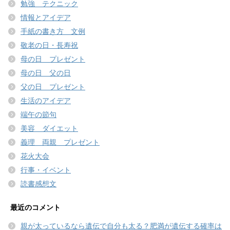
勉強 テクニック
情報とアイデア
手紙の書き方 文例
敬老の日・長寿祝
母の日 プレゼント
母の日 父の日
父の日 プレゼント
生活のアイデア
端午の節句
美容 ダイエット
義理 両親 プレゼント
花火大会
行事・イベント
読書感想文
最近のコメント
親が太っているなら遺伝で自分も太る？肥満が遺伝する確率は