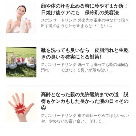
顔や体の汗を止める時に冷やす１か所！
日焼け後ケアにも 保冷剤の美容法
スポンサードリンク 外出先や電車の中などで噴き
出す滝のような汗が止まらない！とい ...
靴を洗っても臭いなら 皮脂汚れと生乾
きの臭いを確実にとる対策!
スポンサードリンク 洗っても洗っても靴の頑固な
汚れ・・・ではなくて臭いが落ちない ...
高齢となった親の免許返納までの道 説
得もケンカもした長かった涙の日々その
④
スポンサードリンク 車の運転ーやめてほしいvsい
や、やめないの言い合い。 そして ...