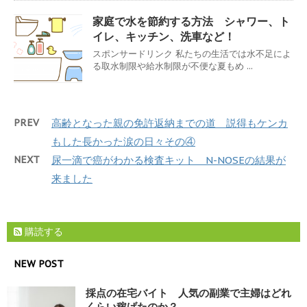
家庭で水を節約する方法 シャワー、ト
イレ、キッチン、洗車など！
スポンサードリンク 私たちの生活では水不足によ
る取水制限や給水制限が不便な夏もめ ...
PREV
高齢となった親の免許返納までの道 説得もケンカ
もした長かった涙の日々その④
NEXT
尿一滴で癌がわかる検査キット N-NOSEの結果が
来ました
購読する
NEW POST
採点の在宅バイト 人気の副業で主婦はどれ
くらい稼げたのか？