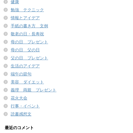
健康
勉強 テクニック
情報とアイデア
手紙の書き方 文例
敬老の日・長寿祝
母の日 プレゼント
母の日 父の日
父の日 プレゼント
生活のアイデア
端午の節句
美容 ダイエット
義理 両親 プレゼント
花火大会
行事・イベント
読書感想文
最近のコメント