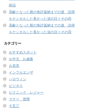
終話
高齢となった親の免許返納までの道 説得
もケンカもした長かった涙の日々その④
高齢となった親の免許返納までの道 説得
もケンカもした長かった涙の日々その③
カテゴリー
おすすめスポット
お中元 お歳暮
お花見
インフルエンザ
ハロウィン
ビジネス
ピクニック レジャー
マナー 習慣
七五三