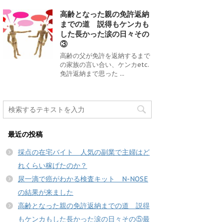
高齢となった親の免許返納
までの道 説得もケンカも
した長かった涙の日々その
③
高齢の父が免許を返納するまで
の家族の言い合い、ケンカetc.
免許返納まで思った ...
最近の投稿
採点の在宅バイト 人気の副業で主婦はど
れくらい稼げたのか？
尿一滴で癌がわかる検査キット N-NOSE
の結果が来ました
高齢となった親の免許返納までの道 説得
もケンカもした長かった涙の日々その⑤最