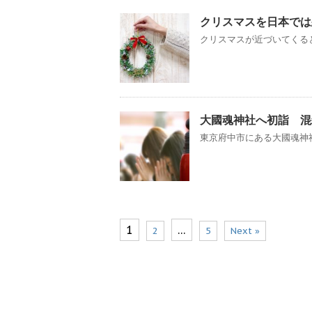
クリスマスを日本では
クリスマスが近づいてくると
大國魂神社へ初詣 混
東京府中市にある大國魂神社
1
…
2
5
Next »