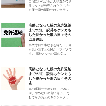
自宅にいながらがん検査ができ
るキットが発売された？ しか
も尿一滴の採取だけで全身 ...
高齢となった親の免許返納
までの道 説得もケンカも
した長かった涙の日々その
⑤最終話
事故寸前で事なきを得た日。今
も思い出すと心臓がバクバクで
す。 高齢となった親の免 ...
高齢となった親の免許返納
までの道 説得もケンカも
した長かった涙の日々その
④
車の運転ーやめてほしいvsい
や、やめないの言い合い。 そ
してそのあとのギクシャク ...