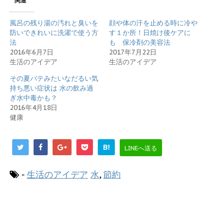
関連
風呂の残り湯の汚れと臭いを
顔や体の汗を止める時に冷や
防いできれいに洗濯で使う方
す１か所！日焼け後ケアに
法
も 保冷剤の美容法
2016年6月7日
2017年7月22日
生活のアイデア
生活のアイデア
その夏バテみたいなだるい気
持ち悪い症状は 水の飲み過
ぎ水中毒かも？
2016年4月18日
健康
B!
LINEへ送る
-
生活のアイデア
水
,
節約