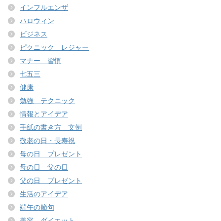
インフルエンザ
ハロウィン
ビジネス
ピクニック レジャー
マナー 習慣
七五三
健康
勉強 テクニック
情報とアイデア
手紙の書き方 文例
敬老の日・長寿祝
母の日 プレゼント
母の日 父の日
父の日 プレゼント
生活のアイデア
端午の節句
美容 ダイエット