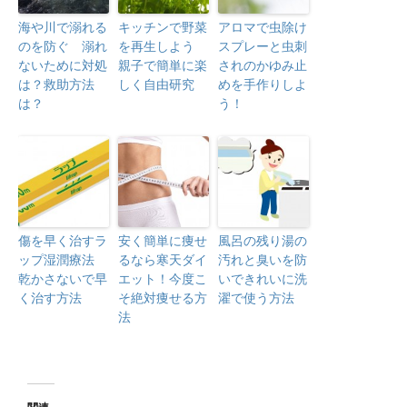
海や川で溺れる
キッチンで野菜
アロマで虫除け
のを防ぐ 溺れ
を再生しよう
スプレーと虫刺
ないために対処
親子で簡単に楽
されのかゆみ止
は？救助方法
しく自由研究
めを手作りしよ
は？
う！
傷を早く治すラ
安く簡単に痩せ
風呂の残り湯の
ップ湿潤療法
るなら寒天ダイ
汚れと臭いを防
乾かさないで早
エット！今度こ
いできれいに洗
く治す方法
そ絶対痩せる方
濯で使う方法
法