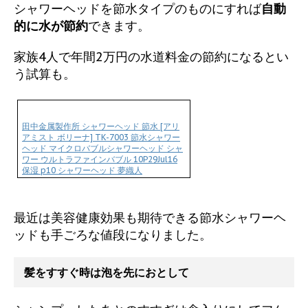
シャワーヘッドを節水タイプのものにすれば
自動
的に水が節約
できます。
家族4人で年間2万円の水道料金の節約になるとい
う試算も。
田中金属製作所 シャワーヘッド 節水 [アリ
アミスト ボリーナ] TK-7003 節水シャワー
ヘッド マイクロバブルシャワーヘッド シャ
ワー ウルトラファインバブル 10P29Jul16
保湿 p10 シャワーヘッド 夢織人
最近は美容健康効果も期待できる節水シャワーヘ
ッドも手ごろな値段になりました。
髪をすすぐ時は泡を先におとして