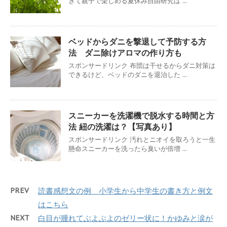
きて親子で楽しめる夏休み自由研究は ...
ベッドからダニを撃退して予防する方
法 ダニ除けアロマの作り方も
スポンサードリンク 布団は干せるからダニ対策は
できるけど、ベッドのダニを退治した ...
スニーカーを洗濯機で脱水する時間と方
法 紐の洗濯は？【写真あり】
スポンサードリンク 汚れとニオイを取ろうと一生
懸命スニーカーを洗ったら臭いが倍増 ...
PREV
読書感想文の例 小学生から中学生の書き方と例文
はこちら
NEXT
白目が腫れてぶよぶよのゼリー状に！かゆみと涙が