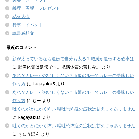
義理 両親 プレゼント
花火大会
行事・イベント
読書感想文
最近のコメント
親が太っているなら遺伝で自分も太る？肥満が遺伝する確率は
に
肥満体質は遺伝です。肥満体質の苦しみ。
より
あれ？カレーがおいしくない？市販のルーでカレーの美味しい
作り方
に
kagayaku3
より
あれ？カレーがおいしくない？市販のルーでカレーの美味しい
作り方
に
むー
より
吐くのがとにかく怖い 嘔吐恐怖症の症状は甘えじゃありません
に
kagayaku3
より
吐くのがとにかく怖い 嘔吐恐怖症の症状は甘えじゃありません
に
きゅうぽん
より