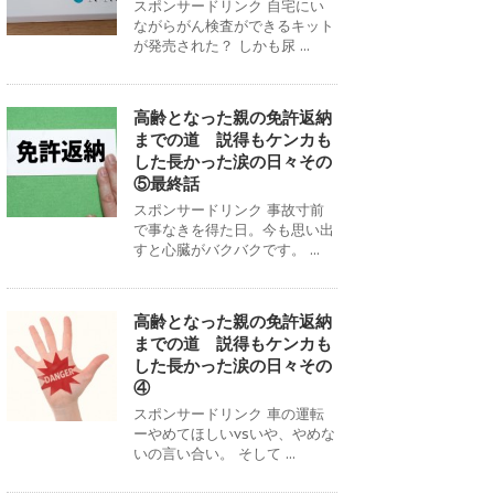
スポンサードリンク 自宅にい
ながらがん検査ができるキット
が発売された？ しかも尿 ...
高齢となった親の免許返納
までの道 説得もケンカも
した長かった涙の日々その
⑤最終話
スポンサードリンク 事故寸前
で事なきを得た日。今も思い出
すと心臓がバクバクです。 ...
高齢となった親の免許返納
までの道 説得もケンカも
した長かった涙の日々その
④
スポンサードリンク 車の運転
ーやめてほしいvsいや、やめな
いの言い合い。 そして ...