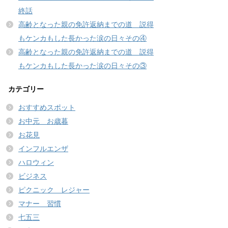
終話
高齢となった親の免許返納までの道 説得
もケンカもした長かった涙の日々その④
高齢となった親の免許返納までの道 説得
もケンカもした長かった涙の日々その③
カテゴリー
おすすめスポット
お中元 お歳暮
お花見
インフルエンザ
ハロウィン
ビジネス
ピクニック レジャー
マナー 習慣
七五三