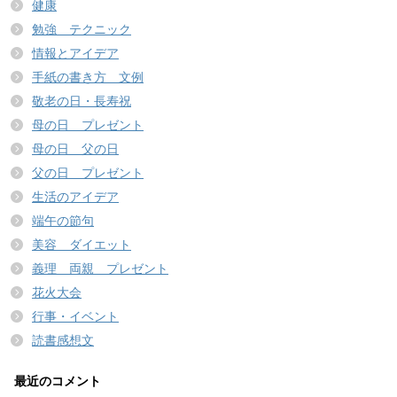
健康
勉強 テクニック
情報とアイデア
手紙の書き方 文例
敬老の日・長寿祝
母の日 プレゼント
母の日 父の日
父の日 プレゼント
生活のアイデア
端午の節句
美容 ダイエット
義理 両親 プレゼント
花火大会
行事・イベント
読書感想文
最近のコメント