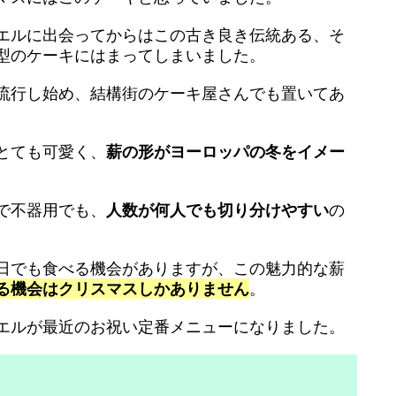
エルに出会ってからはこの古き良き伝統ある、そ
型のケーキにはまってしまいました。
流行し始め、結構街のケーキ屋さんでも置いてあ
とても可愛く、
薪の形がヨーロッパの冬をイメー
で不器用でも、
人数が何人でも切り分けやすい
の
日でも食べる機会がありますが、この魅力的な薪
る機会はクリスマスしかありません
。
エルが最近のお祝い定番メニューになりました。
？