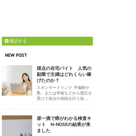
購読する
NEW POST
採点の在宅バイト 人気の
副業で主婦はどれくらい稼
げたのか？
スポンサードリンク 予備校や
塾、または学校などから委託を
受けて採点や添削を行う知 ...
尿一滴で癌がわかる検査キ
ット N-NOSEの結果が来
ました