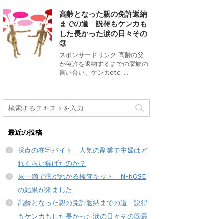
高齢となった親の免許返納
までの道 説得もケンカも
した長かった涙の日々その
③
スポンサードリンク 高齢の父
が免許を返納するまでの家族の
言い合い、ケンカetc. ...
最近の投稿
採点の在宅バイト 人気の副業で主婦はど
れくらい稼げたのか？
尿一滴で癌がわかる検査キット N-NOSE
の結果が来ました
高齢となった親の免許返納までの道 説得
もケンカもした長かった涙の日々その⑤最