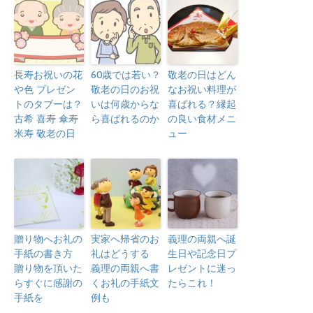
長寿お祝いの花
60歳では若い？
敬老の日はどん
や色 プレゼン
敬老の日のお祝
なお祝い料理が
トのタブーは？
いは何歳からな
喜ばれる？縁起
古希 喜寿 傘寿
ら喜ばれるのか
の良い食材メニ
米寿 敬老の日
ュー
贈り物へお礼の
実家へ帰省のお
義理の両親へ誕
手紙の書き方
礼はどうする
生日や記念日プ
贈り物を頂いた
義理の両親へ書
レゼントに迷っ
らすぐに感謝の
くお礼の手紙文
たらこれ！
手紙を
例も