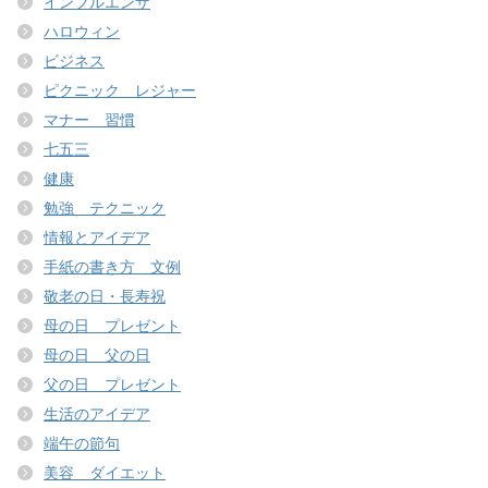
インフルエンザ
ハロウィン
ビジネス
ピクニック レジャー
マナー 習慣
七五三
健康
勉強 テクニック
情報とアイデア
手紙の書き方 文例
敬老の日・長寿祝
母の日 プレゼント
母の日 父の日
父の日 プレゼント
生活のアイデア
端午の節句
美容 ダイエット