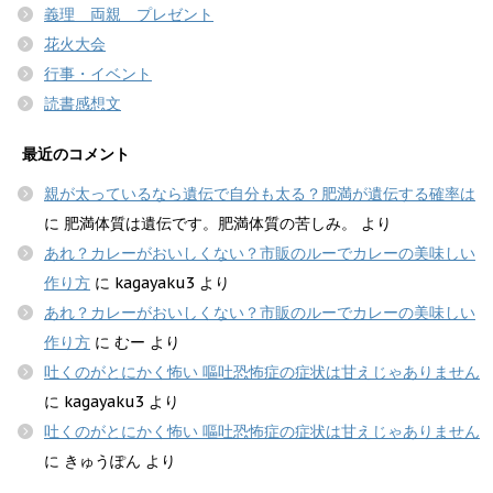
義理 両親 プレゼント
花火大会
行事・イベント
読書感想文
最近のコメント
親が太っているなら遺伝で自分も太る？肥満が遺伝する確率は
に
肥満体質は遺伝です。肥満体質の苦しみ。
より
あれ？カレーがおいしくない？市販のルーでカレーの美味しい
作り方
に
kagayaku3
より
あれ？カレーがおいしくない？市販のルーでカレーの美味しい
作り方
に
むー
より
吐くのがとにかく怖い 嘔吐恐怖症の症状は甘えじゃありません
に
kagayaku3
より
吐くのがとにかく怖い 嘔吐恐怖症の症状は甘えじゃありません
に
きゅうぽん
より