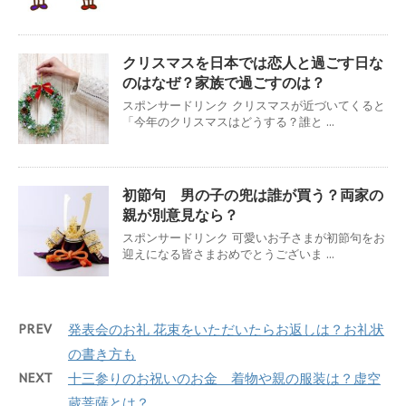
クリスマスを日本では恋人と過ごす日な
のはなぜ？家族で過ごすのは？
スポンサードリンク クリスマスが近づいてくると
「今年のクリスマスはどうする？誰と ...
初節句 男の子の兜は誰が買う？両家の
親が別意見なら？
スポンサードリンク 可愛いお子さまが初節句をお
迎えになる皆さまおめでとうございま ...
PREV
発表会のお礼 花束をいただいたらお返しは？お礼状
の書き方も
NEXT
十三参りのお祝いのお金 着物や親の服装は？虚空
蔵菩薩とは？