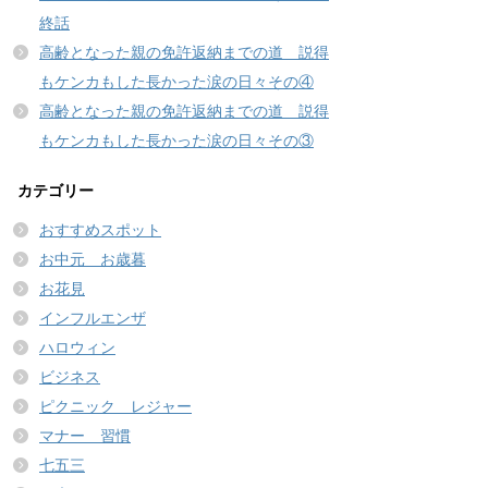
終話
高齢となった親の免許返納までの道 説得
もケンカもした長かった涙の日々その④
高齢となった親の免許返納までの道 説得
もケンカもした長かった涙の日々その③
カテゴリー
おすすめスポット
お中元 お歳暮
お花見
インフルエンザ
ハロウィン
ビジネス
ピクニック レジャー
マナー 習慣
七五三