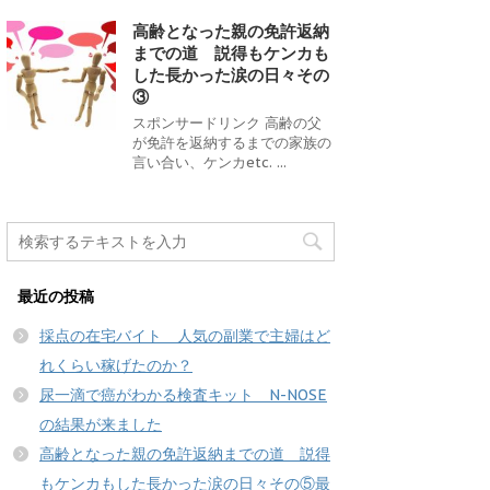
高齢となった親の免許返納
までの道 説得もケンカも
した長かった涙の日々その
③
スポンサードリンク 高齢の父
が免許を返納するまでの家族の
言い合い、ケンカetc. ...
最近の投稿
採点の在宅バイト 人気の副業で主婦はど
れくらい稼げたのか？
尿一滴で癌がわかる検査キット N-NOSE
の結果が来ました
高齢となった親の免許返納までの道 説得
もケンカもした長かった涙の日々その⑤最