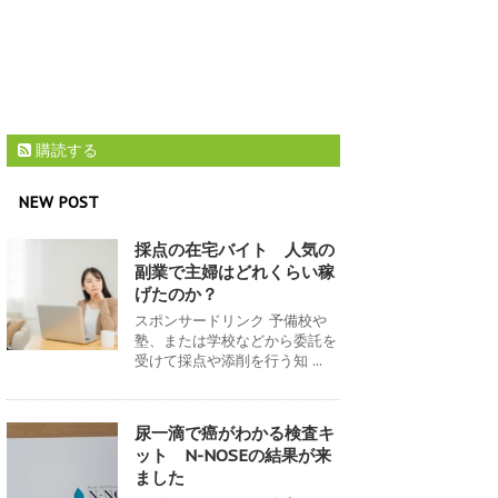
購読する
NEW POST
採点の在宅バイト 人気の
副業で主婦はどれくらい稼
げたのか？
スポンサードリンク 予備校や
塾、または学校などから委託を
受けて採点や添削を行う知 ...
尿一滴で癌がわかる検査キ
ット N-NOSEの結果が来
ました