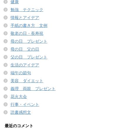
健康
勉強 テクニック
情報とアイデア
手紙の書き方 文例
敬老の日・長寿祝
母の日 プレゼント
母の日 父の日
父の日 プレゼント
生活のアイデア
端午の節句
美容 ダイエット
義理 両親 プレゼント
花火大会
行事・イベント
読書感想文
最近のコメント