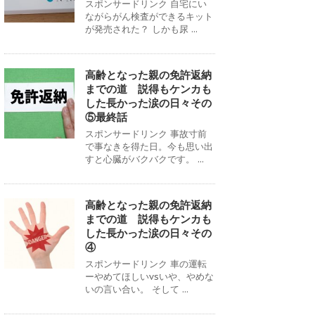
スポンサードリンク 自宅にい
ながらがん検査ができるキット
が発売された？ しかも尿 ...
高齢となった親の免許返納
までの道 説得もケンカも
した長かった涙の日々その
⑤最終話
スポンサードリンク 事故寸前
で事なきを得た日。今も思い出
すと心臓がバクバクです。 ...
高齢となった親の免許返納
までの道 説得もケンカも
した長かった涙の日々その
④
スポンサードリンク 車の運転
ーやめてほしいvsいや、やめな
いの言い合い。 そして ...