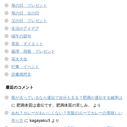
母の日 プレゼント
母の日 父の日
父の日 プレゼント
生活のアイデア
端午の節句
美容 ダイエット
義理 両親 プレゼント
花火大会
行事・イベント
読書感想文
最近のコメント
親が太っているなら遺伝で自分も太る？肥満が遺伝する確率は
に
肥満体質は遺伝です。肥満体質の苦しみ。
より
あれ？カレーがおいしくない？市販のルーでカレーの美味しい
作り方
に
kagayaku3
より