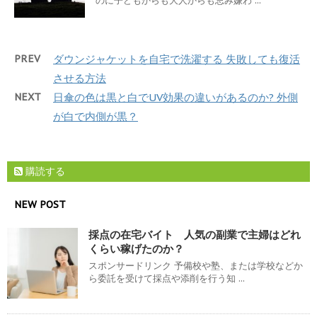
のに子どもからも大人からも忌み嫌わ ...
PREV
ダウンジャケットを自宅で洗濯する 失敗しても復活
させる方法
NEXT
日傘の色は黒と白でUV効果の違いがあるのか? 外側
が白で内側が黒？
購読する
NEW POST
採点の在宅バイト 人気の副業で主婦はどれ
くらい稼げたのか？
スポンサードリンク 予備校や塾、または学校などか
ら委託を受けて採点や添削を行う知 ...