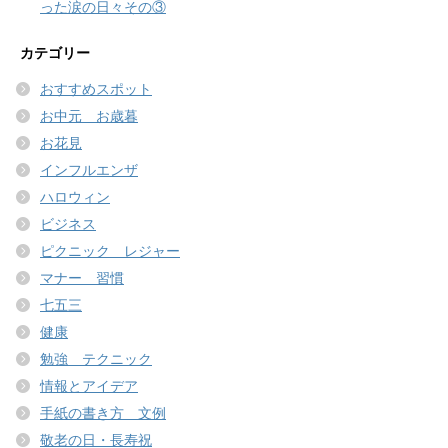
った涙の日々その③
カテゴリー
おすすめスポット
お中元 お歳暮
お花見
インフルエンザ
ハロウィン
ビジネス
ピクニック レジャー
マナー 習慣
七五三
健康
勉強 テクニック
情報とアイデア
手紙の書き方 文例
敬老の日・長寿祝