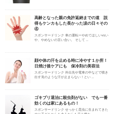
高齢となった親の免許返納までの道 説
得もケンカもした長かった涙の日々その
④
スポンサードリンク 車の運転ーやめてほしいvsい
や、やめないの言い合い。 そして ...
顔や体の汗を止める時に冷やす１か所！
日焼け後ケアにも 保冷剤の美容法
スポンサードリンク 外出先や電車の中などで噴き
出す滝のような汗が止まらない！とい ...
ゴキブリ退治に殺虫剤がない でも一番
効くのは家にあるもの！
スポンサードリンク せっかく昆虫に生まれてきた