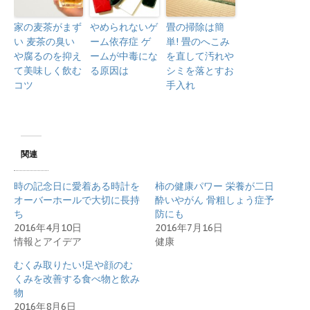
家の麦茶がまず
やめられないゲ
畳の掃除は簡
い 麦茶の臭い
ーム依存症 ゲ
単! 畳のへこみ
や腐るのを抑え
ームが中毒にな
を直して汚れや
て美味しく飲む
る原因は
シミを落とすお
コツ
手入れ
関連
時の記念日に愛着ある時計を
柿の健康パワー 栄養が二日
オーバーホールで大切に長持
酔いやがん 骨粗しょう症予
ち
防にも
2016年4月10日
2016年7月16日
情報とアイデア
健康
むくみ取りたい!足や顔のむ
くみを改善する食べ物と飲み
物
2016年8月6日