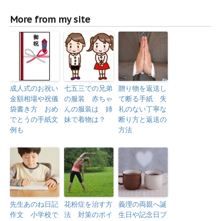
More from my site
成人式のお祝い
七五三での兄弟
贈り物を返送し
金額相場や祝儀
の服装 赤ちゃ
て断る手紙 失
袋書き方 おめ
んの服装は 姉
礼のない丁寧な
でとうの手紙文
妹で着物は？
断り方と返送の
例も
方法
先生あのね日記
花粉症を治す方
義理の両親へ誕
作文 小学校で
法 対策のポイ
生日や記念日プ