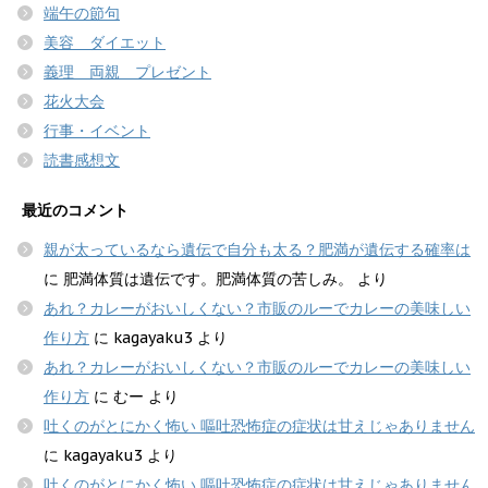
端午の節句
美容 ダイエット
義理 両親 プレゼント
花火大会
行事・イベント
読書感想文
最近のコメント
親が太っているなら遺伝で自分も太る？肥満が遺伝する確率は
に
肥満体質は遺伝です。肥満体質の苦しみ。
より
あれ？カレーがおいしくない？市販のルーでカレーの美味しい
作り方
に
kagayaku3
より
あれ？カレーがおいしくない？市販のルーでカレーの美味しい
作り方
に
むー
より
吐くのがとにかく怖い 嘔吐恐怖症の症状は甘えじゃありません
に
kagayaku3
より
吐くのがとにかく怖い 嘔吐恐怖症の症状は甘えじゃありません