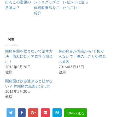
出るこの宿題の
ント＆グッズと
レゼントに迷っ
意味は？
体質改善法をご
たらこれ！
紹介
関連
頭痛を薬を飲まないで治す方
胸の痛みが乳癌かも?と怖が
法 痛みに効くアロマも簡単
らないで！胸のしこりや痛み
に！
の原因
2016年8月26日
2016年3月13日
健康
健康
頭痛薬は飲み過ぎると効かな
い？ 片頭痛の原因と治し方
2016年5月20日
健康
B!
LINEへ送る