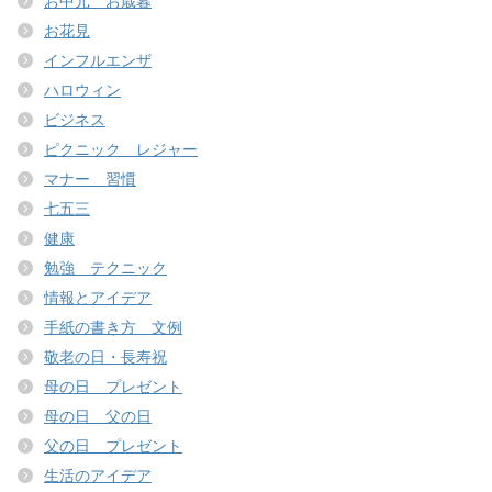
お中元 お歳暮
お花見
インフルエンザ
ハロウィン
ビジネス
ピクニック レジャー
マナー 習慣
七五三
健康
勉強 テクニック
情報とアイデア
手紙の書き方 文例
敬老の日・長寿祝
母の日 プレゼント
母の日 父の日
父の日 プレゼント
生活のアイデア